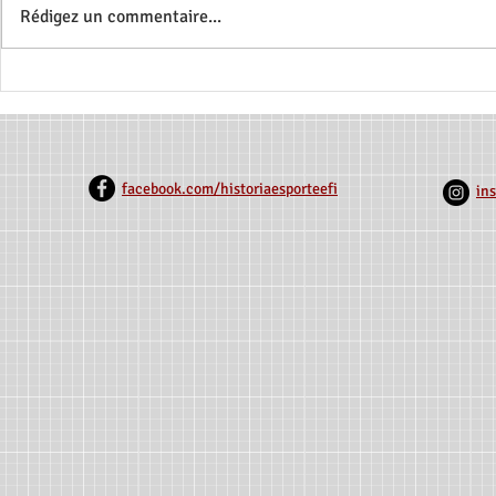
Rédigez un commentaire...
Bourses CNPq Disponibles:
Nouvelle Pu
Recherche sur le Sport
Associationn
Équestre Paralympique -
Rio Grande 
HIPPOS BR
1918)
facebook.com/historiaesporteefi
in