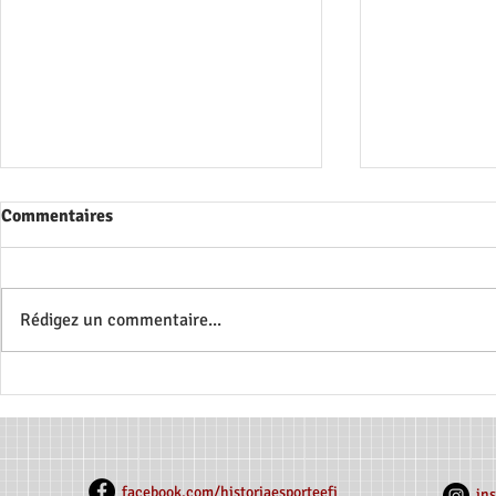
Commentaires
Rédigez un commentaire...
Jupes sur le Terrain : Une
Explorer le 
Histoire des Femmes sur les
sur les Prat
Terrains de Football du Nord
et Sportives
de Minas
Mineiro
facebook.com/historiaesporteefi
in