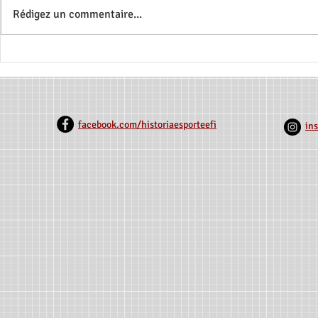
Rédigez un commentaire...
Bourses CNPq Disponibles:
Nouvelle Pu
Recherche sur le Sport
Associationn
Équestre Paralympique -
Rio Grande 
HIPPOS BR
1918)
facebook.com/historiaesporteefi
in