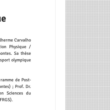
ue
ilherme Carvalho 
ion Physique / 
ntes. Sa thèse 
 sport olympique 
ogramme de Post-
tes) ; Prof. Dr. 
n Sciences du 
UFRGS).