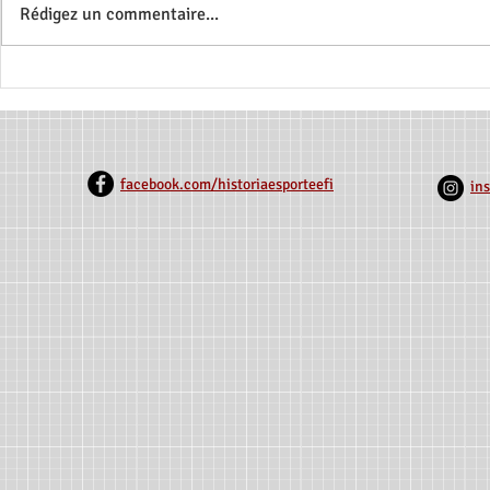
Rédigez un commentaire...
Bourses CNPq Disponibles:
Nouvelle Pu
Recherche sur le Sport
Associationn
Équestre Paralympique -
Rio Grande 
HIPPOS BR
1918)
facebook.com/historiaesporteefi
in