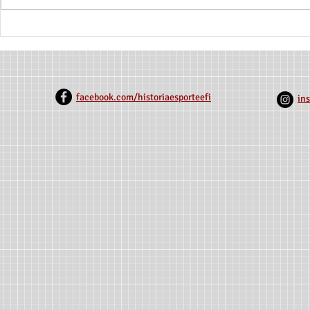
GRUPO DE ESTUDOS EM
3° Encontro 
HISTÓRIA DO ESPORTE E DA
Extensão da
EDUCAÇÃO FÍSICA (GEHEF)
Estadual de
SELECIONA 1 BOLSISTA
(Unimontes
REMUNERADO
facebook.com/historiaesporteefi
in