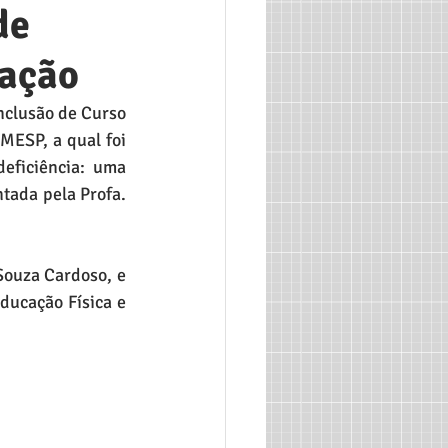
de
uação
nclusão de Curso 
MESP, a qual foi 
eficiência: uma 
tada pela Profa. 
ouza Cardoso, e 
ucação Física e 