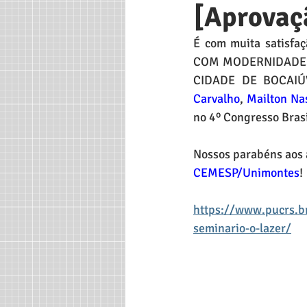
[Aprovaçã
É com muita satisfa
COM MODERNIDADE: 
CIDADE DE BOCAIÚVA
Carvalho
, 
Mailton Na
no 4º Congresso Brasi
Nossos parabéns aos 
CEMESP/Unimontes
!
https://www.pucrs.br/
seminario-o-lazer/