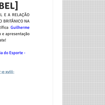
CBEL]
OL E A RELAÇÃO 
 BRITÂNICO NA 
ífica 
Guilherme 
o e apresentação 
te! 
a do Esporte - 
e-xviii-