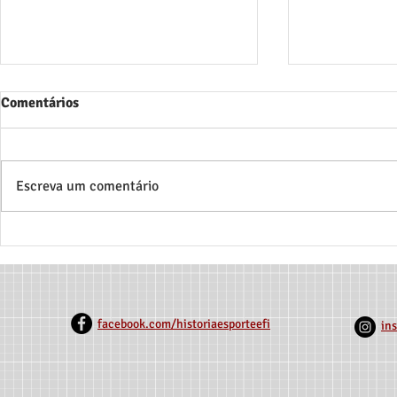
Comentários
Escreva um comentário
Saiotes em campo: uma
Explorando 
história das mulheres nos
Reflexões so
gramados norte-mineiros
Corporais e 
Sertão Mine
facebook.com/historiaesporteefi
in