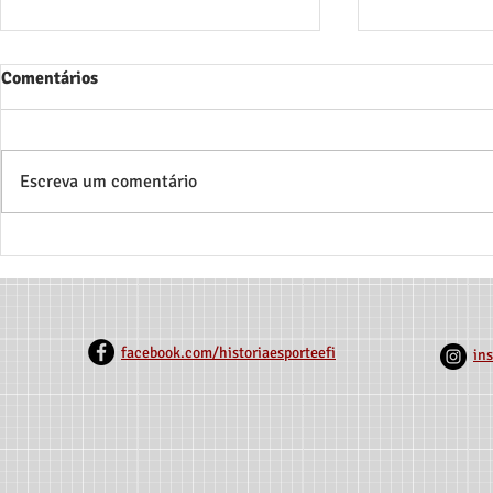
Comentários
Escreva um comentário
GRUPO DE ESTUDOS EM
3° Encontro 
HISTÓRIA DO ESPORTE E DA
Extensão da
EDUCAÇÃO FÍSICA (GEHEF)
Estadual de
SELECIONA 1 BOLSISTA
(Unimontes
REMUNERADO
facebook.com/historiaesporteefi
in