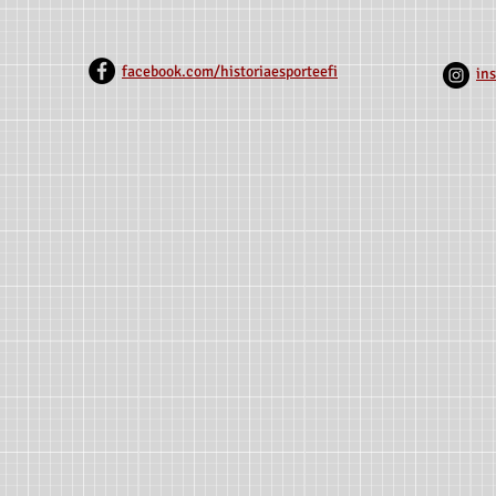
MRNM/Unimontes]
facebook.com/historiaesporteefi
in