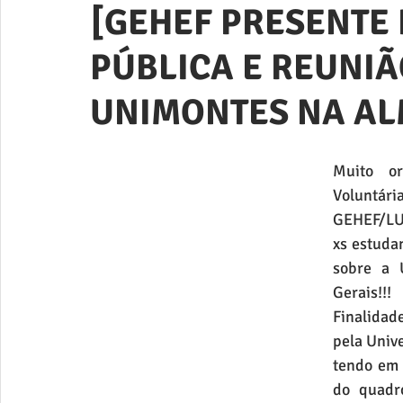
[GEHEF PRESENTE
PÚBLICA E REUNIÃ
UNIMONTES NA AL
Muito or
Voluntá
GEHEF/LUD
xs estuda
sobre a 
Gerais!!!
Finalidad
pela Univ
tendo em v
do quadr