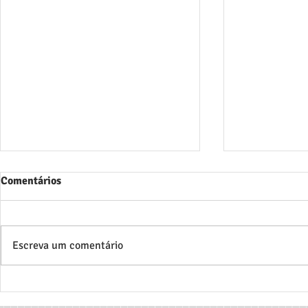
[MONOGRAF
Comentários
O integrante
Danilo Martin
orientação do 
Escreva um comentário
Jorge de Souza
aprovação, hoje
[MUSEU REGIONAL DO
NORTE DE MINAS –