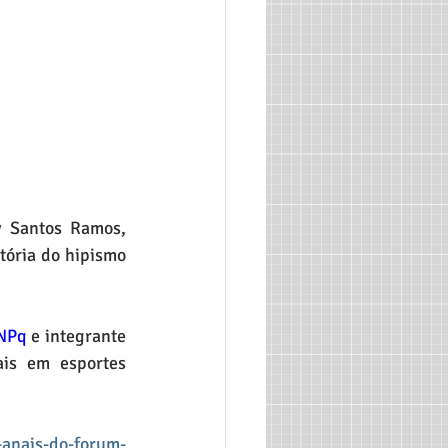
 Santos Ramos, 
tória do hipismo 
NPq
 e integrante 
ais em esportes 
-anais-do-forum-