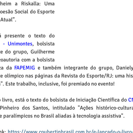
kheim a Riskalla: Uma 
esão Social do Esporte 
Atual”. 
á presente o texto do 
 - Unimontes
, bolsista 
te do grupo, Guilherme 
oautoria com a bolsista 
ica da 
FAPEMIG
 e também integrante do grupo, Daniely
e olímpico nas páginas da Revista do Esporte/RJ: uma his
". Este trabalho, inclusive, foi premiado no evento!
ivro, está o texto do bolsista de Iniciação Científica do 
C
inheiro dos Santos, intitulado "Ações histórico-cultur
 paralímpicos no Brasil aliadas à tecnologia assistiva".
nk: 
https://www.coubertinbrasil.com.br/e-lancado-o-livro