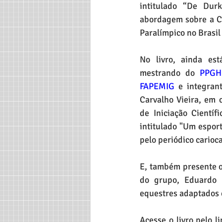
intitulado “De Dur
abordagem sobre a Co
Paralímpico no Brasil 
No livro, ainda est
mestrando do 
PPGH
FAPEMIG
 e integran
Carvalho Vieira, em c
de Iniciação Científ
intitulado "Um esport
pelo periódico carioca
E, também presente o l
do grupo, Eduardo P
equestres adaptados e
Acesse o livro pelo li