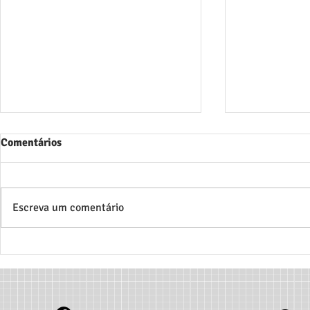
Comentários
Escreva um comentário
Bolsas CNPq Disponíveis:
Nova Public
Pesquisa sobre Esporte
Associativis
Equestre Paralímpico -
Rio Grande 
HIPPOS BR
1918)