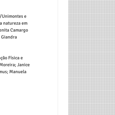
F/Unimontes e 
na natureza em 
Lenita Camargo 
, Giandra 
ção Física e 
Moreira; Janice 
emus; Manuela 