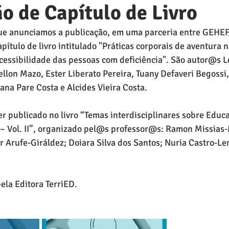
o de Capítulo de Livro
ue anunciamos a publicação, em uma parceria entre GEHE
ulo de livro intitulado "Práticas corporais de aventura 
cessibilidade das pessoas com deficiência". São autor@s 
llon Mazo, Ester Liberato Pereira, Tuany Defaveri Begossi
ana Pare Costa e Alcides Vieira Costa.
er publicado no livro “Temas interdisciplinares sobre Educa
– Vol. II”, organizado pel@s professor@s: Ramon Missias-
r Arufe-Giráldez; Doiara Silva dos Santos; Nuria Castro-L
pela Editora TerriED.