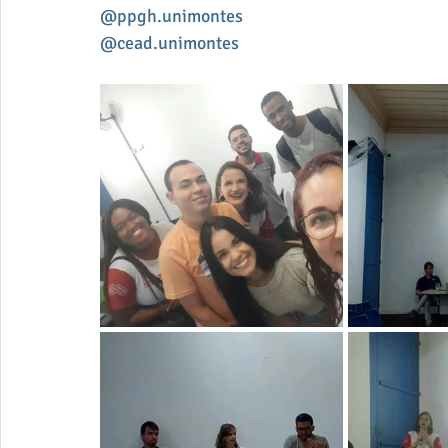
@ppgh.unimontes
@cead.unimontes