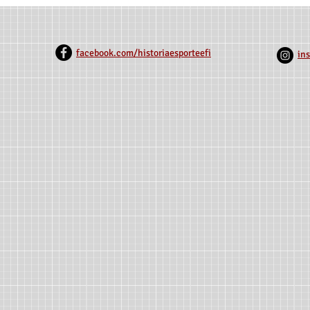
Pesquisa sobre Esporte
Associativis
Equestre Paralímpico -
Rio Grande 
HIPPOS BR
1918)
facebook.com/historiaesporteefi
in