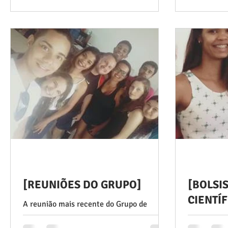
intitulada "Jogos tradicionais dos
Bianual da 
imigrantes japoneses no...
do Desporto
[REUNIÕES DO GRUPO]
[BOLSI
CIENTÍF
A reunião mais recente do Grupo de
BIC/CA
Estudos em História do Esporte e da