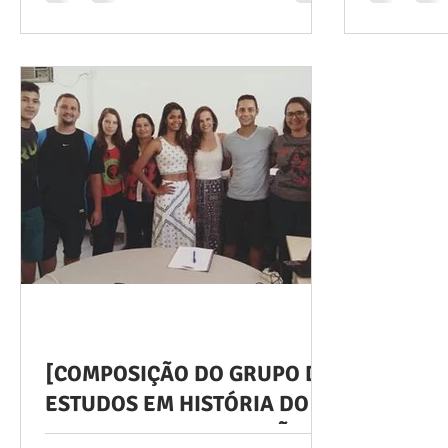
Educação Física do Laboratório de Estudo,
Após um pro
Pesquisa e Extensão do...
para Inicia
BIC/CAMPI/
exclusiva p
[COMPOSIÇÃO DO GRUPO DE
ESTUDOS EM HISTÓRIA DO
ESPORTE E DA EDUCAÇÃO