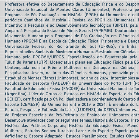
Professora efetiva do Departamento de Educação Física e do Despor
Universidade Estadual de Montes Claros (Unimontes), Professora p
Programa de Pós-Graduação em História (PPGH) da Unimontes e edit
periódico Caminhos da História - Revista do PPGH da Unimontes. É
Incentivo à Pesquisa e ao Desenvolvimento Tecnológico (BIPDT), pel
Amparo à Pesquisa do Estado de Minas Gerais (FAPEMIG). Doutorado e
Movimento Humano pelo Programa de Pós-Graduação em Ciências 
Humano (PPGCMH) na Escola de Educação Física, Fisioterapia e Danç
Universidade Federal do Rio Grande do Sul (UFRGS), na linha 
Representações Sociais do Movimento Humano. Mestrado em Ciências 
Humano pelo PPGCMH/UFRGS. Especialização em Equoterapia pela 
Tuiuti do Paraná (UTP). Licenciatura plena em Educação Física pela 
Contemplada com o Prêmio Mulheres em Destaque na Ciência, n
Pesquisadora Jovem, na área das Ciências Humanas, promovido pela 
Estadual de Montes Claros (Unimontes), no ano de 2024. Intercâmbios 
Faculdade de Desporto (FADEUP) da Universidade do Porto (UP) (Po
Facultad de Educación Física (FACDEF) da Universidad Nacional de 
(Argentina). Líder do Grupo de Estudos em História do Esporte e da Ed
(GEHEF), certificado pelo CNPq. Idealizadora e coordenadora do Centro 
Esporte (CEMESP) da Unimontes entre 2019 e 2024. É membro do La
Estudo, Pesquisa e Extensão do Lazer (LUDENS), do DEFD/Unimontes. 
de Projetos Especiais da Pró-Reitoria de Ensino da Unimontes entr
Desenvolve atividades com os seguintes temas: História do Esporte; Hist
História das Práticas Corporais; História da Educação Física; Memór
Mulheres; Estudos Socioculturais do Lazer e do Esporte; Esporte par
deficiência; Esporte Adaptado; Estudos Paralímpicos; Estudos Olímpi