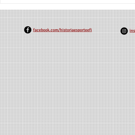
GRUPO DE ESTUDOS EM
3° Encontro 
HISTÓRIA DO ESPORTE E DA
Extensão da
EDUCAÇÃO FÍSICA (GEHEF)
Estadual de
SELECIONA 1 BOLSISTA
(Unimontes
REMUNERADO
facebook.com/historiaesporteefi
in