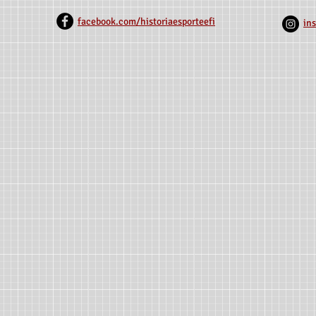
SELECIONA 1 BOLSISTA
(Unimontes
REMUNERADO
facebook.com/historiaesporteefi
in