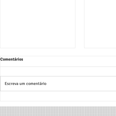
Comentários
Escreva um comentário
GRUPO DE ESTUDOS EM
3° Encontro 
HISTÓRIA DO ESPORTE E DA
Extensão da
EDUCAÇÃO FÍSICA (GEHEF)
Estadual de