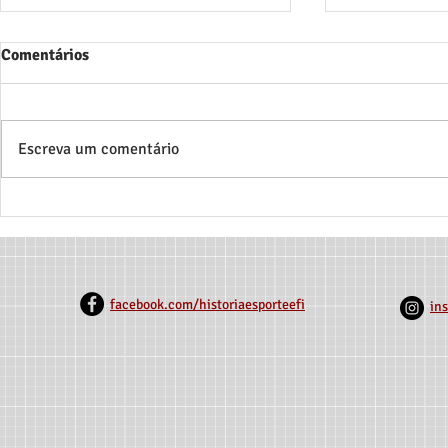
Comentários
Escreva um comentário
[Publicação de Artigo
[Seleção pa
Original]
Iniciação Ci
Unimontes]
facebook.com/historiaesporteefi
in