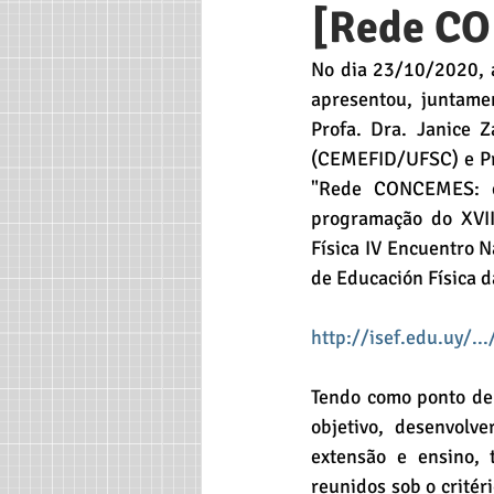
[Rede C
No dia 23/10/2020, a
apresentou, juntame
Profa. Dra. Janice 
(CEMEFID/UFSC) e Pro
"Rede CONCEMES: co
programação do XVIII
Física IV Encuentro N
de Educación Física 
http://isef.edu.uy/..
Tendo como ponto de
objetivo, desenvolv
extensão e ensino, 
reunidos sob o critér