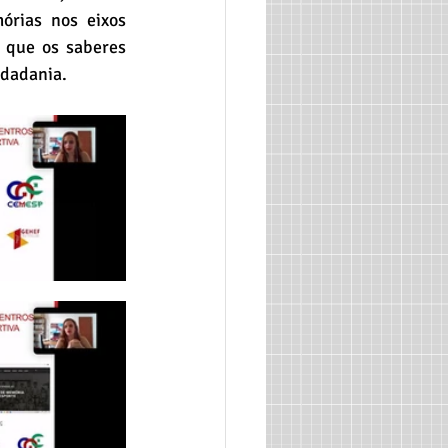
rias nos eixos 
 que os saberes 
idadania.