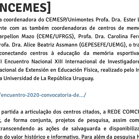
ONCEMES]
 coordenadora do CEMESP/Unimontes Profa. Dra. Ester Li
nte com as também coordenadoras de centros de memór
Zarpellon Mazo (CEME/UFRGS), Profa. Dra. Carolina Fern
fa. Dra. Alice Beatriz Assmann (GEPESEFE/UEMG), o trab
nectando centros à educação da memória esportiva”
 Encuentro Nacional XIII Internacional de Investigador
acional de Extensión en Educación Física, realizado pelo In
da Universidad de La República Uruguay.
./encuentro-2020-convocatoria-de.../
 partida a articulação dos centros citados, a REDE COM
er, de forma conjunta, projetos de pesquisa, assim com
transcendendo as ações de salvaguarda e disponibiliza
io do valor histórico e informativo. Para além da pesquisa h